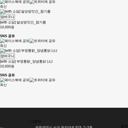
최신
장바구니
[with 소담] 달성방앗간_참기름
10,000원
SNS 공유
최신
장바구니
[with 소담] 부영통탉_양념통닭 (소)
10,000원
SNS 공유
최신
맨끝
사이트 정보
1:1문의
광주
광주광역시 서구 무진대로 919, 2~3층